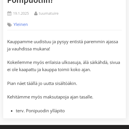
Posted
By
19.1.2025
tuumatuire
on
Yleinen
Kauppamme uudistuu ja pysyy entistä paremmin ajassa
ja vauhdissa mukana!
Kokeilemme myös erilaisia ulkoasuja, älä säikähdä, sivua
ei ole kaapattu ja kauppa toimii koko ajan.
Pian näet täällä jo uutta sisältöäkin.
Kehitämme myös maksutapoja ajan tasalle.
terv. Ponipuodin ylläpito